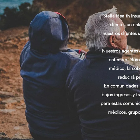
Stella Health Ins
clientes un en
nuestros clientes
Nuestros agentes 
entender. Nos 
médico, la cob
reducirá p
En
comunidades 
bajos ingresos y t
para estas comuni
médicos, grupos