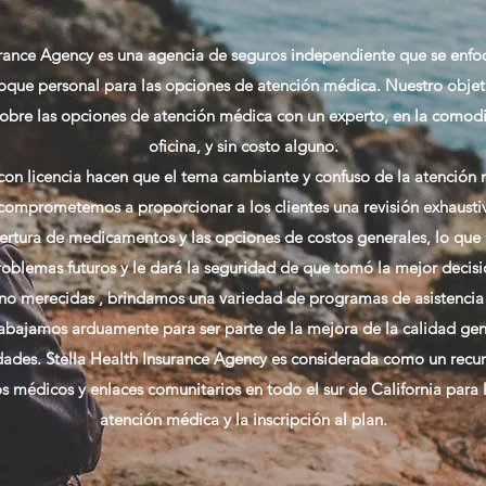
urance Agency
es una agencia de seguros independiente que se enfoc
foque personal para las opciones de atención médica. Nuestro objet
 sobre las opciones de atención médica con un experto, en la comod
oficina, y sin costo alguno.
con licencia hacen que el tema cambiante y confuso de la atención m
comprometemos a proporcionar a los clientes una revisión exhaustiv
ertura de medicamentos y las opciones de costos generales, lo que
roblemas futuros y le dará la seguridad de que tomó la mejor decisi
no
merecidas
, brindamos una variedad de programas de asistencia
rabajamos arduamente para ser parte de la mejora de la calidad gen
dades.
Stella Health Insurance Agency
es considerada como un recur
 médicos y enlaces comunitarios en todo el sur de California para
atención médica y la inscripción al plan.