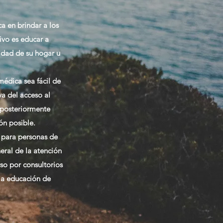
a en brindar a los
ivo es educar a
idad de su hogar u
édica sea fácil de
a del acceso al
 posteriormente
ón posible.
 para personas de
eral de la atención
so por consultorios
 la educación de